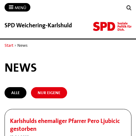
MENÜ
SPD Weichering-​Karlshuld
Start
›
News
NEWS
ALLE
NUR EIGENE
Karlshulds ehemaliger Pfarrer Pero Ljubicic
gestorben